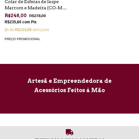
Colar de Esferas de Jaspe
Marrom e Madeira (CO-MA-
12)
R$248,00
R$278,00
R$235,60
com
Pix
2
x de
R$124,00
sem juros
PREÇO PROMOCIONAL
Artesã e Empreendedora de
Acessórios Feitos à Mão