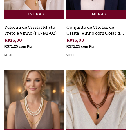
Pulseira de Cristal Misto
Conjunto de Choker de
Preto e Vinho (PU-MI-02)
Cristal Vinho com Colar de
Cristal Preto (CH-VI-06)
R$75,00
R$75,00
R$71,25
com
Pix
R$71,25
com
Pix
MISTO
VINHO