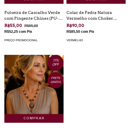
Pulseira de Cascalho Verde
Colar de Pedra Natura
com Pingente Chines (PU-
Vermelho com Choker
AT-01)
Corrente Dourada (CO-VR-
R$55,00
R$90,00
R$65,00
07)
R$52,25
com
Pix
R$85,50
com
Pix
PREÇO PROMOCIONAL
VERMELHO
11
%
OFF
FRETE
GRÁTIS