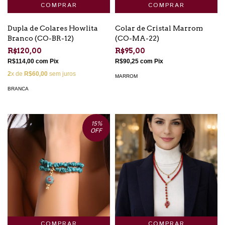
Dupla de Colares Howlita
Colar de Cristal Marrom
Branco (CO-BR-12)
(CO-MA-22)
R$120,00
R$95,00
R$114,00
com
Pix
R$90,25
com
Pix
2
x de
R$60,00
sem juros
MARROM
BRANCA
15
%
OFF