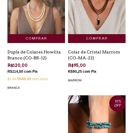
Dupla de Colares Howlita
Colar de Cristal Marrom
Branco (CO-BR-12)
(CO-MA-22)
R$120,00
R$95,00
R$114,00
com
Pix
R$90,25
com
Pix
2
x de
R$60,00
sem juros
MARROM
BRANCA
15
%
OFF