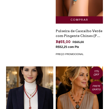
Pulseira de Cascalho Verde
com Pingente Chines (PU-
AT-01)
R$55,00
R$65,00
R$52,25
com
Pix
PREÇO PROMOCIONAL
11
%
OFF
FRETE
GRÁTIS