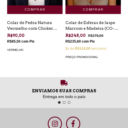
Colar de Pedra Natura
Colar de Esferas de Jaspe
Vermelho com Choker
Marrom e Madeira (CO-
Corrente Dourada (CO-VR-
MA-12)
R$90,00
R$248,00
R$278,00
07)
R$85,50
com
Pix
R$235,60
com
Pix
2
x de
R$124,00
sem juros
VERMELHO
PREÇO PROMOCIONAL
ENVIAMOS SUAS COMPRAS
Entrega em todo o país