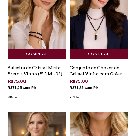
Pulseira de Cristal Misto
Conjunto de Choker de
Preto e Vinho (PU-MI-02)
Cristal Vinho com Colar de
Cristal Preto (CH-VI-06)
R$75,00
R$75,00
R$71,25
com
Pix
R$71,25
com
Pix
MISTO
VINHO