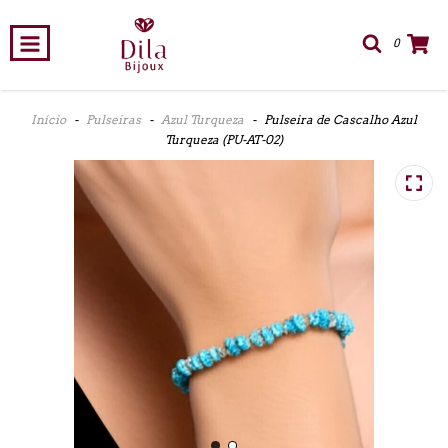
0
Início
-
Pulseiras
-
Azul Turqueza
-
Pulseira de Cascalho Azul
Turqueza (PU-AT-02)