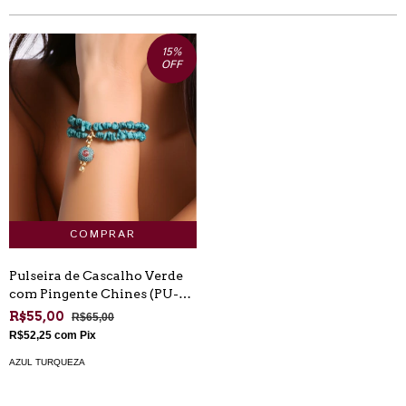
15
%
OFF
Pulseira de Cascalho Verde
com Pingente Chines (PU-
AT-01)
R$55,00
R$65,00
R$52,25
com
Pix
AZUL TURQUEZA