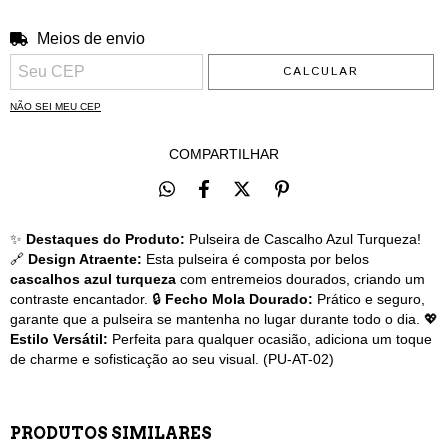
Meios de envio
ALTERAR CEP
Entregas para o CEP:
CALCULAR
NÃO SEI MEU CEP
COMPARTILHAR
✨
Destaques do Produto:
Pulseira de Cascalho Azul Turqueza!
🔗
Design Atraente:
Esta pulseira é composta por belos
cascalhos azul turqueza
com entremeios dourados, criando um
contraste encantador. 🔒
Fecho Mola Dourado:
Prático e seguro,
garante que a pulseira se mantenha no lugar durante todo o dia. 💖
Estilo Versátil:
Perfeita para qualquer ocasião, adiciona um toque
de charme e sofisticação ao seu visual. (PU-AT-02)
PRODUTOS SIMILARES