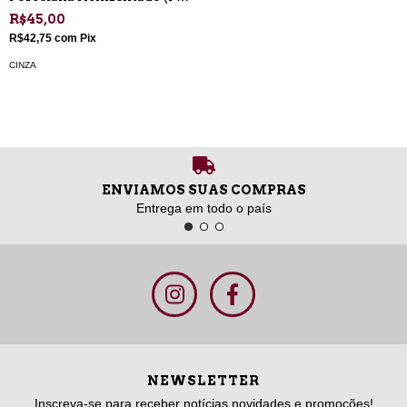
CI-01)
R$45,00
R$42,75
com
Pix
CINZA
ENVIAMOS SUAS COMPRAS
Entrega em todo o país
NEWSLETTER
Inscreva-se para receber notícias novidades e promoções!