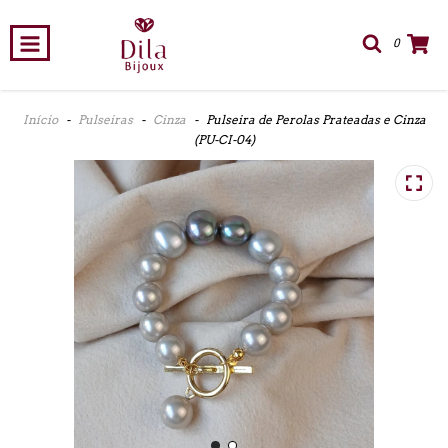
0
Início
-
Pulseiras
-
Cinza
-
Pulseira de Perolas Prateadas e Cinza
(PU-CI-04)