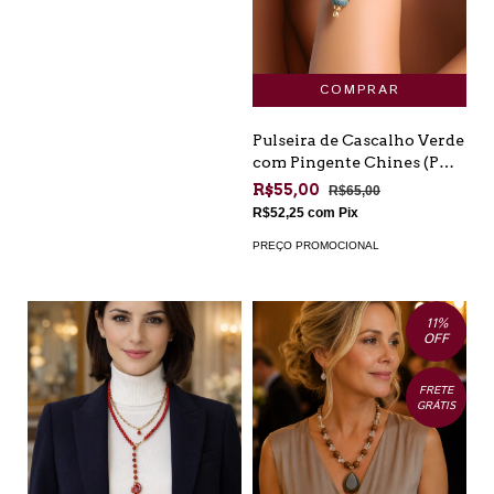
Pulseira de Cascalho Verde
com Pingente Chines (PU-
AT-01)
R$55,00
R$65,00
R$52,25
com
Pix
PREÇO PROMOCIONAL
11
%
OFF
FRETE
GRÁTIS