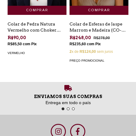
Colar de Pedra Natura
Colar de Esferas de Jaspe
Vermelho com Choker
Marrom e Madeira (CO-
Corrente Dourada (CO-VR-
MA-12)
R$90,00
R$248,00
R$278,00
07)
R$85,50
com
Pix
R$235,60
com
Pix
2
x de
R$124,00
sem juros
VERMELHO
PREÇO PROMOCIONAL
ENVIAMOS SUAS COMPRAS
Entrega em todo o país