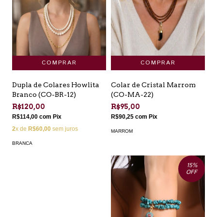
Dupla de Colares Howlita
Colar de Cristal Marrom
Branco (CO-BR-12)
(CO-MA-22)
R$120,00
R$95,00
R$114,00
com
Pix
R$90,25
com
Pix
2
x de
R$60,00
sem juros
MARROM
BRANCA
15
%
OFF