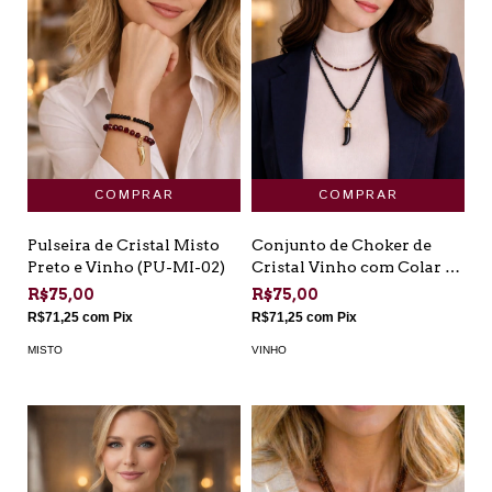
Pulseira de Cristal Misto
Conjunto de Choker de
Preto e Vinho (PU-MI-02)
Cristal Vinho com Colar de
Cristal Preto (CH-VI-06)
R$75,00
R$75,00
R$71,25
com
Pix
R$71,25
com
Pix
MISTO
VINHO